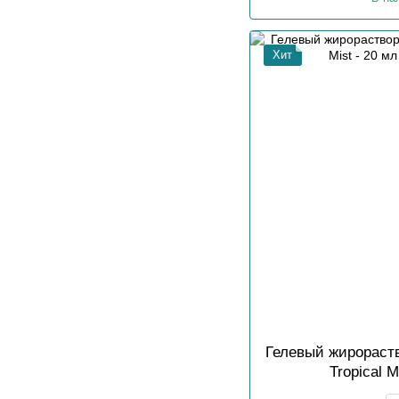
Хит
Гелевый жирораст
Tropical M