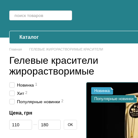
Перейти к основному контенту
Каталог
Главная
ГЕЛЕВЫЕ ЖИРОРАСТВОРИМЫЕ КРАСИТЕЛИ
Гелевые красители
жирорастворимые
1
Новинка
Новинка
2
Хит
Популярные новинки
2
Популярные новинки
Цена, грн
От Цена, грн
До Цена, грн
OK