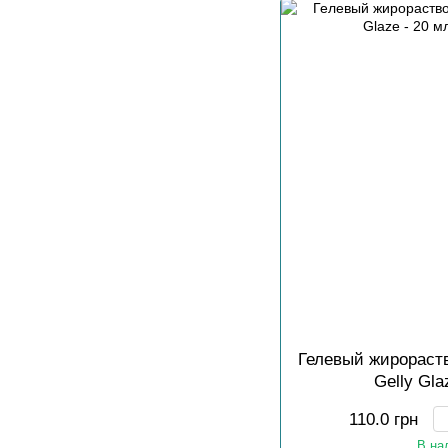
Гелевый жирораст
Gelly Gla
110.0 грн
В на