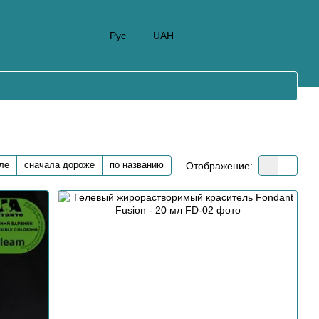
Рус
UAH
ле
сначала дороже
по названию
Отображение: