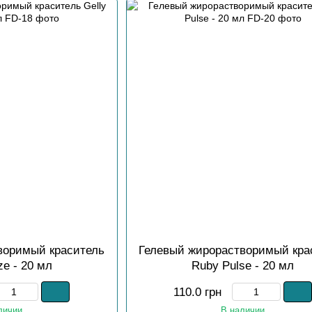
воримый краситель
Гелевый жирорастворимый кра
ze - 20 мл
Ruby Pulse - 20 мл
110.0 грн
личии
В наличии