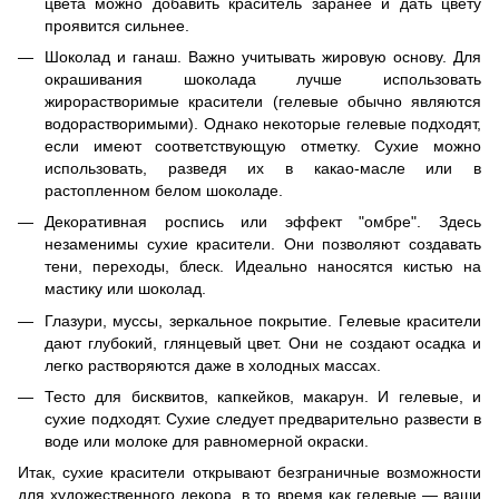
цвета можно добавить краситель заранее и дать цвету
проявится сильнее.
Шоколад и ганаш. Важно учитывать жировую основу. Для
окрашивания шоколада лучше использовать
жирорастворимые красители (гелевые обычно являются
водорастворимыми). Однако некоторые гелевые подходят,
если имеют соответствующую отметку. Сухие можно
использовать, разведя их в какао-масле или в
растопленном белом шоколаде.
Декоративная роспись или эффект "омбре". Здесь
незаменимы сухие красители. Они позволяют создавать
тени, переходы, блеск. Идеально наносятся кистью на
мастику или шоколад.
Глазури, муссы, зеркальное покрытие. Гелевые красители
дают глубокий, глянцевый цвет. Они не создают осадка и
легко растворяются даже в холодных массах.
Тесто для бисквитов, капкейков, макарун. И гелевые, и
сухие подходят. Сухие следует предварительно развести в
воде или молоке для равномерной окраски.
Итак, сухие красители открывают безграничные возможности
для художественного декора, в то время как гелевые — ваши