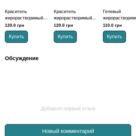
Краситель
Краситель
Гелевый
жирорастворимый
жирорастворимый
жирорастворим
WAVE - 30 мл
SUN RISE - 30 мл
краситель Gelly
120.0 грн
120.0 грн
110.0 грн
Glaze - 20 мл
Купить
Купить
Купить
Обсуждение
Добавьте первый отзыв
Новый комментарий