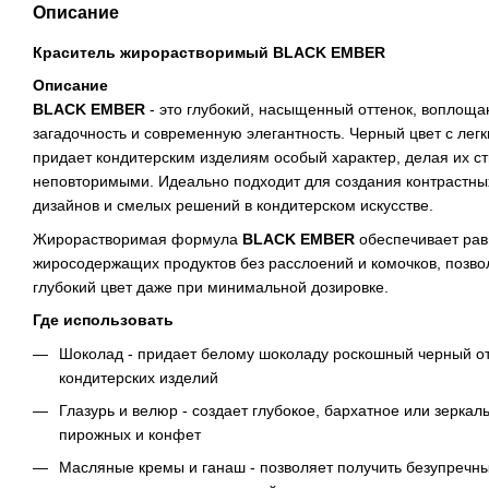
Описание
Краситель жирорастворимый BLACK EMBER
Описание
BLACK EMBER
- это глубокий, насыщенный оттенок, воплощ
загадочность и современную элегантность. Черный цвет с ле
придает кондитерским изделиям особый характер, делая их 
неповторимыми. Идеально подходит для создания контрастны
дизайнов и смелых решений в кондитерском искусстве.
Жирорастворимая формула
BLACK EMBER
обеспечивает ра
жиросодержащих продуктов без расслоений и комочков, позв
глубокий цвет даже при минимальной дозировке.
Где использовать
Шоколад - придает белому шоколаду роскошный черный о
кондитерских изделий
Глазурь и велюр - создает глубокое, бархатное или зеркал
пирожных и конфет
Масляные кремы и ганаш - позволяет получить безупречны