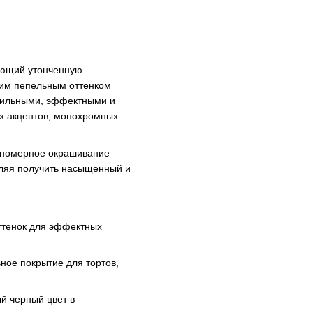
ающий утонченную
гким пепельным оттенком
стильными, эффектными и
х акцентов, монохромных
вномерное окрашивание
оляя получить насыщенный и
ттенок для эффектных
ьное покрытие для тортов,
й черный цвет в