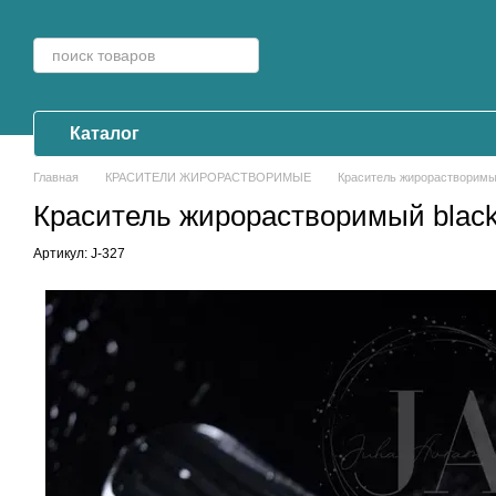
Перейти к основному контенту
Каталог
Главная
КРАСИТЕЛИ ЖИРОРАСТВОРИМЫЕ
Краситель жирорастворимы
Краситель жирорастворимый blac
Артикул: J-327