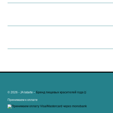
© 2026 - JA latarte –
Бренд пищевых красителей года🥇
Принимаем к оплате