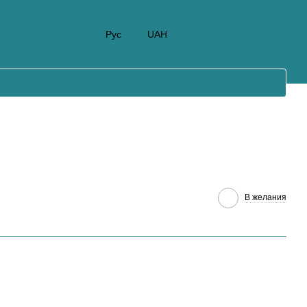
Рус
UAH
В желания