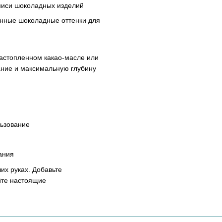
списи шоколадных изделий
енные шоколадные оттенки для
астопленном какао-масле или
ание и максимальную глубину
ьзование
ания
их руках. Добавьте
йте настоящие