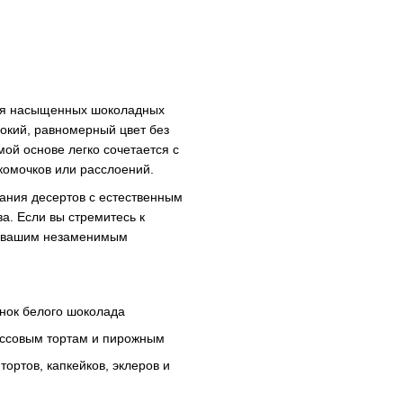
ния насыщенных шоколадных
бокий, равномерный цвет без
ой основе легко сочетается с
комочков или расслоений.
дания десертов с естественным
а. Если вы стремитесь к
 вашим незаменимым
енок белого шоколада
уссовым тортам и пирожным
ортов, капкейков, эклеров и