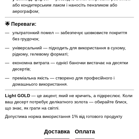
або кондитерським лаком і наносіть пензликом або
аерографом;
🌟 Переваги:
ультратонкий помел — забезпечує шовковисте покриття
без грудочок;
універсальний — підходить для використання в сухому,
рідкому, гелевому форматі;
економна витрата — однієї баночки вистачає на десятки
десертів;
преміальна якість — створено для професійного і
домашнього використання.
Light GOLD
— це акцент, який не кричить, а підкреслює. Коли
ваш десерт потребує делікатного золота — обирайте блиск,
що знає, як грати на світлі.
Допустима норма використання 1% від готового продукту
Доставка
Оплата