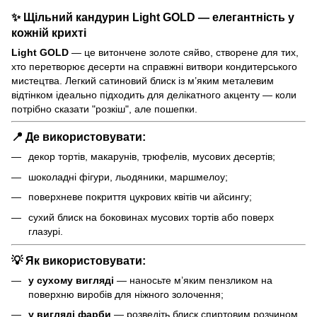
✨ Щільний кандурин
Light GOLD
— елегантність у
кожній крихті
Light GOLD
— це витончене золоте сяйво, створене для тих,
хто перетворює десерти на справжні витвори кондитерського
мистецтва. Легкий сатиновий блиск із м’яким металевим
відтінком ідеально підходить для делікатного акценту — коли
потрібно сказати "розкіш", але пошепки.
📍 Де використовувати:
декор тортів, макарунів, трюфелів, мусових десертів;
шоколадні фігури, льодяники, маршмелоу;
поверхневе покриття цукрових квітів чи айсингу;
сухий блиск на боковинах мусових тортів або поверх
глазурі.
💡 Як використовувати:
у сухому вигляді
— наносьте м’яким пензликом на
поверхню виробів для ніжного золочення;
у вигляді фарби
— розведіть блиск спиртовим розчином