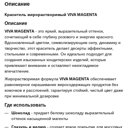
Описание
Краситель жирорастворимый VIVA MAGENTA
Описание
VIVA MAGENTA
- это яркий, выразительный оттенок,
сочетающий в себе глубину розового и энергию красного.
Вдохновленный цветом, символизирующим силу, динамику и
творчество, этот краситель делает десерты эффектными,
стильными и современными. Он идеально подходит для
создания изысканных кондитерских изделий, которые
привлекают внимание и оставляют неизгладимое
впечатление.
Жирорастворимая формула
VIVA MAGENTA
обеспечивает
равномерное окрашивание жиросодержащих продуктов без
комочков и расслоений, гарантируя стойкий, чистый цвет даже
при минимальной дозировке.
Где использовать
Шоколад
- придает белому шоколаду выразительный
оттенок насыщенной магенты
Глазурь и велюр
- создает яркое покрытие для муссовых