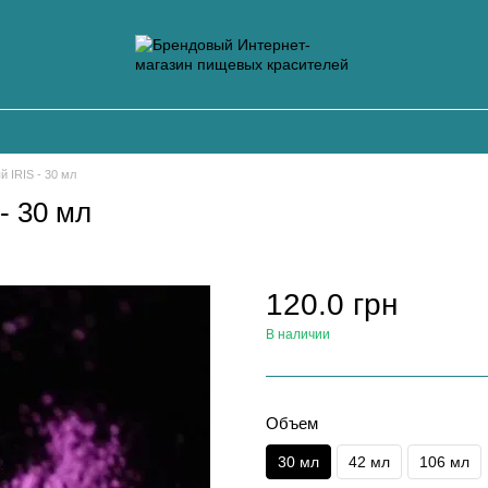
 IRIS - 30 мл
- 30 мл
120.0 грн
В наличии
Объем
30 мл
42 мл
106 мл