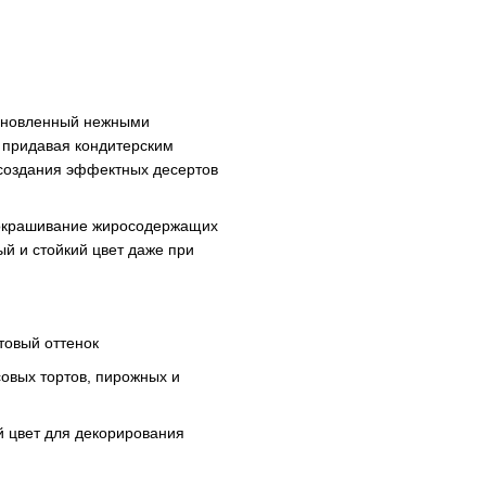
охновленный нежными
, придавая кондитерским
 создания эффектных десертов
окрашивание жиросодержащих
ый и стойкий цвет даже при
овый оттенок
совых тортов, пирожных и
й цвет для декорирования