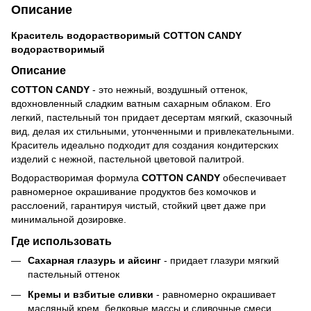
Описание
Краситель водорастворимый COTTON CANDY
водорастворимый
Описание
COTTON CANDY
- это нежный, воздушный оттенок,
вдохновленный сладким ватным сахарным облаком. Его
легкий, пастельный тон придает десертам мягкий, сказочный
вид, делая их стильными, утонченными и привлекательными.
Краситель идеально подходит для создания кондитерских
изделий с нежной, пастельной цветовой палитрой.
Водорастворимая формула
COTTON CANDY
обеспечивает
равномерное окрашивание продуктов без комочков и
расслоений, гарантируя чистый, стойкий цвет даже при
минимальной дозировке.
Где использовать
Сахарная глазурь и айсинг
- придает глазури мягкий
пастельный оттенок
Кремы и взбитые сливки
- равномерно окрашивает
масляный крем, белковые массы и сливочные смеси