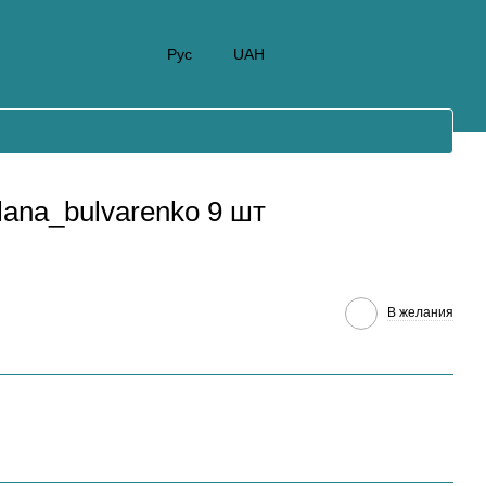
Рус
UAH
ana_bulvarenko 9 шт
В желания