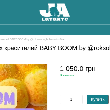
сителей BABY BOOM by @roksolana_bulvarenko 9 шт
х красителей BABY BOOM by @roksol
1 050.0 грн
В наличии
Купить