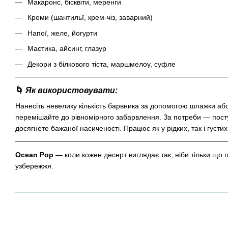
Макаронс, бісквіти, меренги
Креми (шантильї, крем-чіз, заварний)
Напої, желе, йогурти
Мастика, айсинг, глазур
Декори з білкового тіста, маршмелоу, суфле
🌀
Як використовувати:
Нанесіть невелику кількість барвника за допомогою шпажки аб
перемішайте до рівномірного забарвлення. За потреби — пост
досягнете бажаної насиченості. Працює як у рідких, так і густи
Ocean Pop
— коли кожен десерт виглядає так, ніби тільки що п
узбережжя.