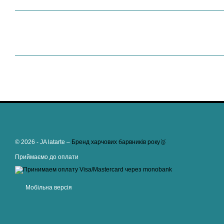
© 2026 - JA latarte –
Бренд харчових барвників року🥇
Приймаємо до оплати
Мобільна версія