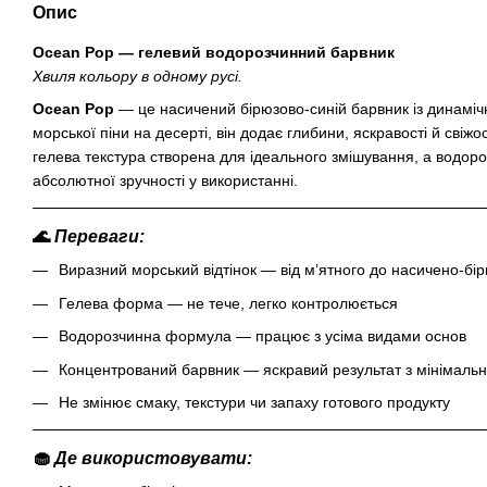
Опис
Ocean Pop — гелевий водорозчинний барвник
Хвиля кольору в одному русі.
Ocean Pop
— це насичений бірюзово-синій барвник із динаміч
морської піни на десерті, він додає глибини, яскравості й свіжос
гелева текстура створена для ідеального змішування, а водо
абсолютної зручності у використанні.
🌊
Переваги:
Виразний морський відтінок — від м’ятного до насичено-бі
Гелева форма — не тече, легко контролюється
Водорозчинна формула — працює з усіма видами основ
Концентрований барвник — яскравий результат з мінімальн
Не змінює смаку, текстури чи запаху готового продукту
🧁
Де використовувати: