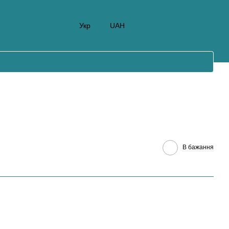
Укр
UAH
В бажання