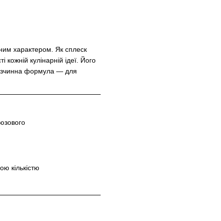
ним характером. Як сплеск
ті кожній кулінарній ідеї. Його
розчинна формула — для
рюзового
ою кількістю