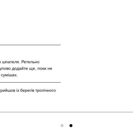
о шпателя. Ретельно
упово додайте ще, поки не
х сумішах.
рийшов із берегів тропічного