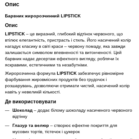
Опис
Барвник жиророзчинний LIPSTICK
Опис
LIPSTICK
– це виразний, глибокий відтінок червоного, що
втілює елегантність, пристрасть і стиль. Його насичений колір
нагадує класику в світі краси – червону помаду, яка завжди
залишається символом впевненості та витонченості. Цей
барвник надає десертам ефектного вигляду, роблячи їх
яскравими, естетичними та незабутніми.
Жиророзчинна формула
LIPSTICK
забезпечує рівномірне
фарбування жировмісних продуктів без грудочок і
розшарувань, дозволяючи отримати чистий, насичений колір
навіть у невеликій кількості.
Де використовувати
Шоколад
– додає білому шоколаду насиченого червоного
відтінку
Глазур та велюр
– створює ефектне покриття для
мусових тортів, тістечок і цукерок