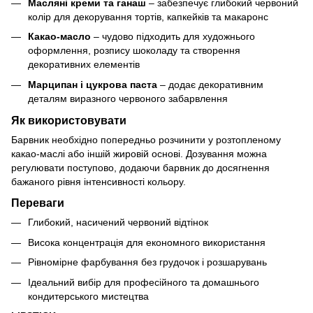
Масляні креми та ганаш
– забезпечує глибокий червоний
колір для декорування тортів, капкейків та макаронс
Какао-масло
– чудово підходить для художнього
оформлення, розпису шоколаду та створення
декоративних елементів
Марципан і цукрова паста
– додає декоративним
деталям виразного червоного забарвлення
Як використовувати
Барвник необхідно попередньо розчинити у розтопленому
какао-маслі або іншій жировій основі. Дозування можна
регулювати поступово, додаючи барвник до досягнення
бажаного рівня інтенсивності кольору.
Переваги
Глибокий, насичений червоний відтінок
Висока концентрація для економного використання
Рівномірне фарбування без грудочок і розшарувань
Ідеальний вибір для професійного та домашнього
кондитерського мистецтва