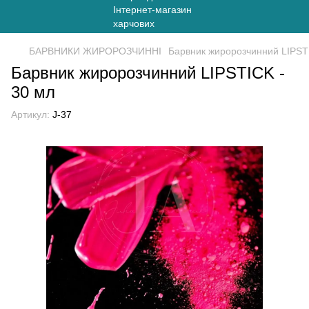
БАРВНИКИ ЖИРОРОЗЧИННІ
Барвник жиророзчинний LIPST
Барвник жиророзчинний LIPSTICK -
30 мл
Артикул:
J-37