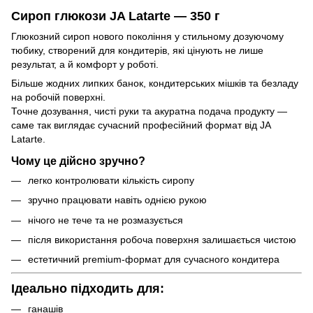
Сироп глюкози JA Latarte — 350 г
Глюкозний сироп нового покоління у стильному дозуючому
тюбику, створений для кондитерів, які цінують не лише
результат, а й комфорт у роботі.
Більше жодних липких банок, кондитерських мішків та безладу
на робочій поверхні.
Точне дозування, чисті руки та акуратна подача продукту —
саме так виглядає сучасний професійний формат від JA
Latarte.
Чому це дійсно зручно?
легко контролювати кількість сиропу
зручно працювати навіть однією рукою
нічого не тече та не розмазується
після використання робоча поверхня залишається чистою
естетичний premium-формат для сучасного кондитера
Ідеально підходить для:
ганашів