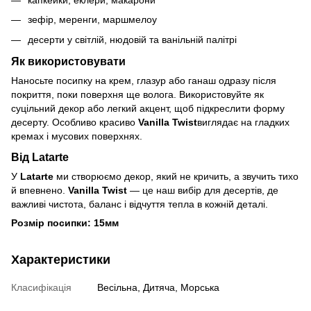
зефір, меренги, маршмелоу
десерти у світлій, нюдовій та ванільній палітрі
Як використовувати
Наносьте посипку на крем, глазур або ганаш одразу після
покриття, поки поверхня ще волога. Використовуйте як
суцільний декор або легкий акцент, щоб підкреслити форму
десерту. Особливо красиво
Vanilla Twist
виглядає на гладких
кремах і мусових поверхнях.
Від Latarte
У
Latarte
ми створюємо декор, який не кричить, а звучить тихо
й впевнено.
Vanilla Twist
— це наш вибір для десертів, де
важливі чистота, баланс і відчуття тепла в кожній деталі.
Розмір посипки: 15мм
Характеристики
Класифікація
Весільна, Дитяча, Морська