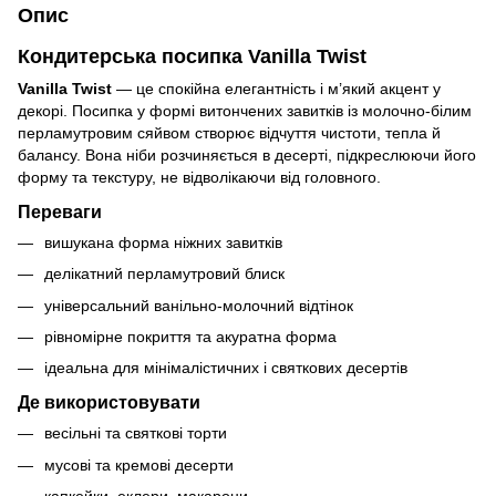
Опис
Кондитерська посипка
Vanilla Twist
Vanilla Twist
— це спокійна елегантність і м’який акцент у
декорі. Посипка у формі витончених завитків із молочно-білим
перламутровим сяйвом створює відчуття чистоти, тепла й
балансу. Вона ніби розчиняється в десерті, підкреслюючи його
форму та текстуру, не відволікаючи від головного.
Переваги
вишукана форма ніжних завитків
делікатний перламутровий блиск
універсальний ванільно-молочний відтінок
рівномірне покриття та акуратна форма
ідеальна для мінімалістичних і святкових десертів
Де використовувати
весільні та святкові торти
мусові та кремові десерти
капкейки, еклери, макарони