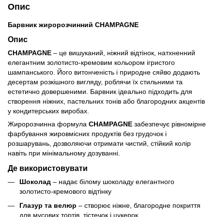
Опис
Барвник жиророзчинний CHAMPAGNE
Опис
CHAMPAGNE
– це вишуканий, ніжний відтінок, натхненний
елегантним золотисто-кремовим кольором ігристого
шампанського. Його витонченість і природне сяйво додають
десертам розкішного вигляду, роблячи їх стильними та
естетично довершеними. Барвник ідеально підходить для
створення ніжних, пастельних тонів або благородних акцентів
у кондитерських виробах.
Жиророзчинна формула
CHAMPAGNE
забезпечує рівномірне
фарбування жировмісних продуктів без грудочок і
розшарувань, дозволяючи отримати чистий, стійкий колір
навіть при мінімальному дозуванні.
Де використовувати
Шоколад
– надає білому шоколаду елегантного
золотисто-кремового відтінку
Глазур та велюр
– створює ніжне, благородне покриття
для мусових тортів, тістечок і цукерок