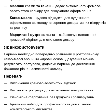
Масляні креми та ганаш
– додає витонченого кремово-
золотистого кольору для вишуканого оформлення
Какао-масло
– чудово підходить для художнього
оформлення шоколаду, створення декоративних візерунків
та розпису
Марципан і цукрова паста
– забезпечує елегантний
кремовий відтінок для стильного декору
Як використовувати
Барвник необхідно попередньо розчинити у розтопленому
какао-маслі або іншій жировій основі. Дозування можна
регулювати поступово, додаючи барвник до досягнення
бажаного рівня насиченості кольору.
Переваги
Витончений кремово-золотистий відтінок
Висока концентрація для економного використання
Рівномірне фарбування без грудочок і розшарувань
Ідеальний вибір для професійного та домашнього
кондитерського мистецтва