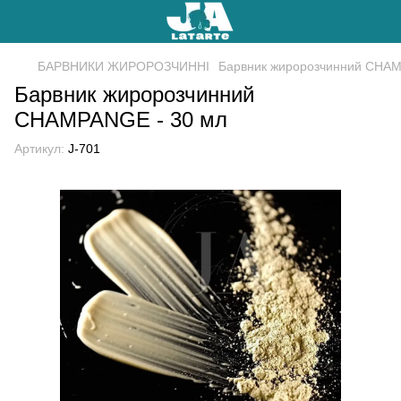
БАРВНИКИ ЖИРОРОЗЧИННІ
Барвник жиророзчинний CHAM
Барвник жиророзчинний
CHAMPANGE - 30 мл
Артикул:
J-701