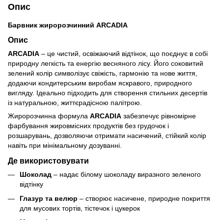
Опис
Барвник жиророзчинний ARCADIA
Опис
ARCADIA
– це чистий, освіжаючий відтінок, що поєднує в собі
природну легкість та енергію весняного лісу. Його соковитий
зелений колір символізує свіжість, гармонію та нове життя,
додаючи кондитерським виробам яскравого, природного
вигляду. Ідеально підходить для створення стильних десертів
із натуральною, життєрадісною палітрою.
Жиророзчинна формула
ARCADIA
забезпечує рівномірне
фарбування жировмісних продуктів без грудочок і
розшарувань, дозволяючи отримати насичений, стійкий колір
навіть при мінімальному дозуванні.
Де використовувати
Шоколад
– надає білому шоколаду виразного зеленого
відтінку
Глазур та велюр
– створює насичене, природне покриття
для мусових тортів, тістечок і цукерок