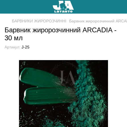
БАРВНИКИ ЖИРОРОЗЧИННІ
Барвник жиророзчинний ARCAD
Барвник жиророзчинний ARCADIA -
30 мл
Артикул:
J-25